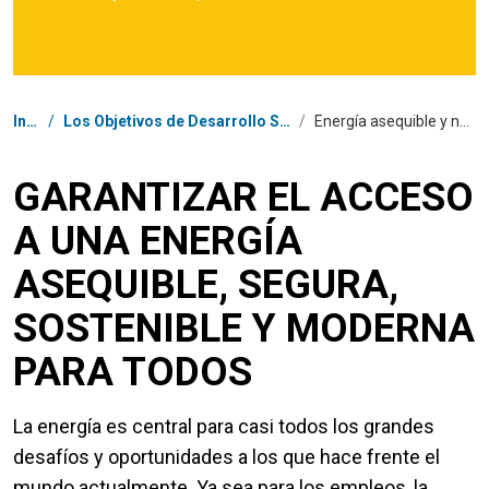
Coordenadas dentro de la ruta de navegación
Inicio
/
Los Objetivos de Desarrollo Sostenible en Bolivia
/
Energía asequible y no contaminante
GARANTIZAR EL ACCESO
A UNA ENERGÍA
ASEQUIBLE, SEGURA,
SOSTENIBLE Y MODERNA
PARA TODOS
La energía es central para casi todos los grandes
desafíos y oportunidades a los que hace frente el
mundo actualmente. Ya sea para los empleos, la