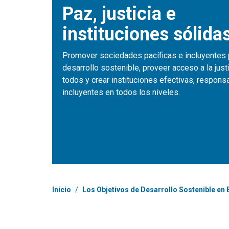
Paz, justicia e
instituciones sólida
Promover sociedades pacíficas e incluyentes 
desarrollo sostenible, proveer acceso a la just
todos y crear instituciones efectivas, respons
incluyentes en todos los niveles.
Coordenadas dentro de la ruta de navegación
Inicio
/
Los Objetivos de Desarrollo Sostenible en B