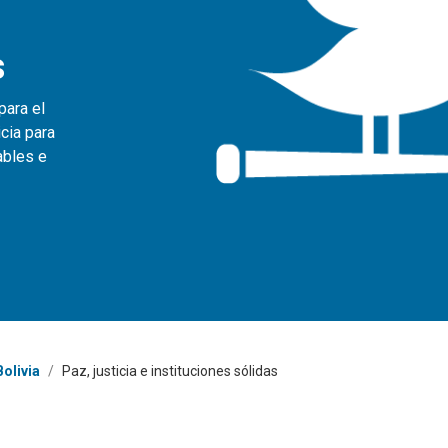
s
para el
icia para
ables e
olivia
/
Paz, justicia e instituciones sólidas