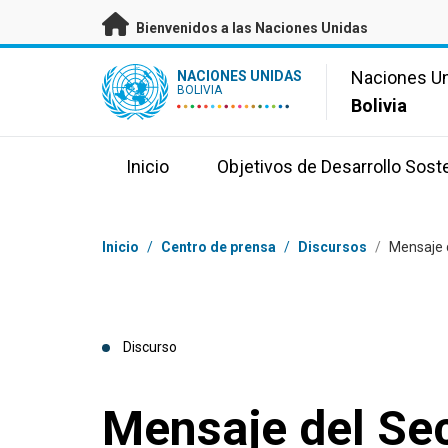
Saltar a contenido principal
Bienvenidos a las Naciones Unidas
UN Logo
Naciones U
NACIONES UNIDAS
BOLIVIA
Bolivia
Inicio
Objetivos de Desarrollo Sost
Coordenadas dentro de la ruta de navegación
Inicio
/
Centro de prensa
/
Discursos
/
Mensaje d
Discurso
Mensaje del Sec