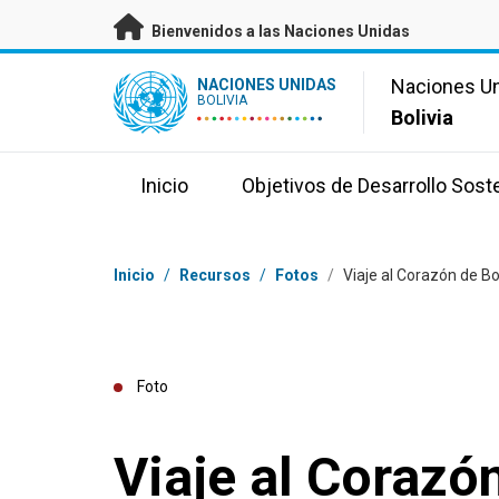
Saltar a contenido principal
Bienvenidos a las Naciones Unidas
UN Logo
Naciones U
NACIONES UNIDAS
BOLIVIA
Bolivia
Inicio
Objetivos de Desarrollo Sost
Coordenadas dentro de la ruta de navegación
Inicio
/
Recursos
/
Fotos
/
Viaje al Corazón de Bo
Foto
Viaje al Corazón