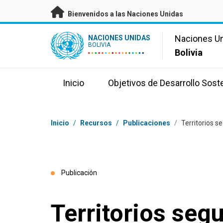
Saltar a contenido principal
Bienvenidos a las Naciones Unidas
UN Logo
Naciones U
NACIONES UNIDAS
BOLIVIA
Bolivia
Inicio
Objetivos de Desarrollo Sost
Coordenadas dentro de la ruta de navegación
Inicio
/
Recursos
/
Publicaciones
/
Territorios s
Publicación
Territorios seg