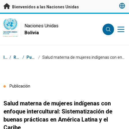
Saltar a contenido principal
Bienvenidos a las Naciones Unidas
UN Logo
Naciones Unidas
Bolivia
NACIONES UNIDAS
BOLIVIA
Coordenadas dentro de la ruta de navegación
Inicio
/
Recursos
/
Publicaciones
/
Salud materna de mujeres indígenas con enfoque intercultural: Sistematización de buenas prácticas en América Latina y el Caribe
Publicación
Salud materna de mujeres indígenas con
enfoque intercultural: Sistematización de
buenas prácticas en América Latina y el
Caribe