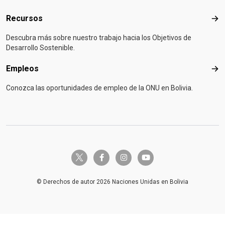
Recursos
Rec
Descubra más sobre nuestro trabajo hacia los Objetivos de
Desarrollo Sostenible.
Empleos
Emp
Conozca las oportunidades de empleo de la ONU en Bolivia.
twitter-x
facebook-f
instagram
youtube
© Derechos de autor 2026 Naciones Unidas en Bolivia