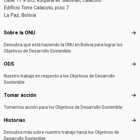
Calle 11 #503, esquina av. Ballivián, Calacoto
Edificio Torre Calacoto, piso 7
La Paz, Bolivia
Footer menu
Sobre la ONU
Sob
Descubra qué está haciendo la ONU en Bolivia para lograr los
Objetivos de Desarrollo Sostenible.
ODS
OD
Nuestro trabajo en respecto a los Objetivos de Desarrollo
Sostenible
Tomar acción
Tom
Tomemos acción para los Objetivos de Desarrollo Sostenible
Historias
Hist
Descubra más sobre nuestro trabajo hacia los Objetivos de
Desarrollo Sostenible.