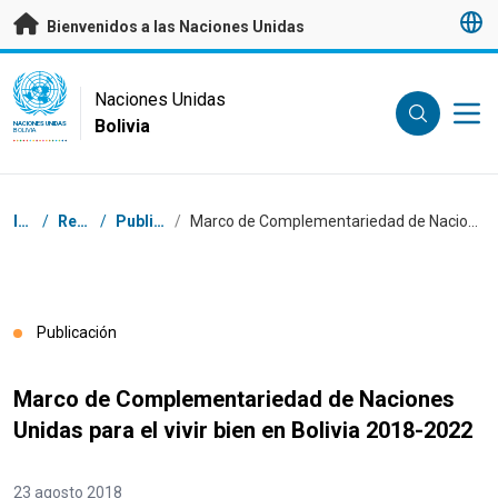
Saltar a contenido principal
Bienvenidos a las Naciones Unidas
UN Logo
Naciones Unidas
Bolivia
NACIONES UNIDAS
BOLIVIA
Coordenadas dentro de la ruta de navegación
Inicio
/
Recursos
/
Publicaciones
/
Marco de Complementariedad de Naciones Unidas para el vivir bien en Bolivia 2018-2022
Publicación
Marco de Complementariedad de Naciones
Unidas para el vivir bien en Bolivia 2018-2022
23 agosto 2018